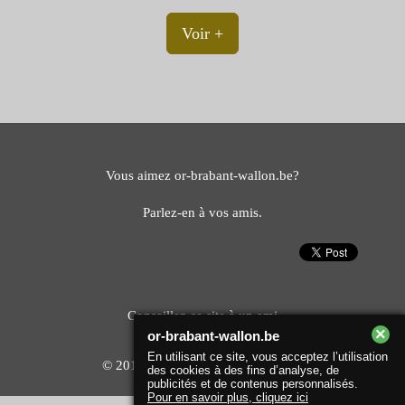
Voir +
Vous aimez or-brabant-wallon.be?
Parlez-en à vos amis.
Conseillez ce site à un ami
×
or-brabant-wallon.be
En utilisant ce site, vous acceptez l’utilisation
© 2017–2026
or-brabant-wallon.be
des cookies à des fins d’analyse, de
publicités et de contenus personnalisés.
Pour en savoir plus, cliquez ici